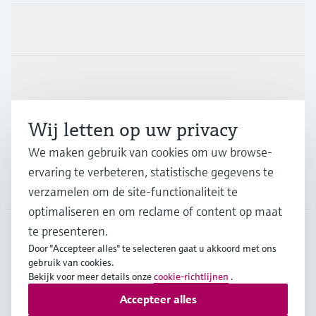
Producten en Services
Industrieën
Wij letten op uw privacy
Support
We maken gebruik van cookies om uw browse-
ervaring te verbeteren, statistische gegevens te
Bedrijf
verzamelen om de site-functionaliteit te
optimaliseren en om reclame of content op maat
te presenteren.
Door "Accepteer alles" te selecteren gaat u akkoord met ons
NLD
•
Nederlands
gebruik van cookies.
Bekijk voor meer details onze
cookie-richtlijnen
.
Accepteer alles
Copyright © Endress+Hauser Group Services AG