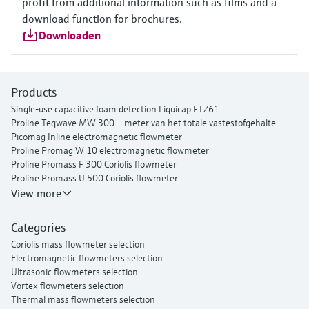
profit from additional information such as films and a
download function for brochures.
Downloaden
Products
Single-use capacitive foam detection Liquicap FTZ61
Proline Teqwave MW 300 – meter van het totale vastestofgehalte
Picomag Inline electromagnetic flowmeter
Proline Promag W 10 electromagnetic flowmeter
Proline Promass F 300 Coriolis flowmeter
Proline Promass U 500 Coriolis flowmeter
Proline Prosonic Flow P 500 ultrasone clamp-on-flowmeter
View more
Proline Prosonic Flow W 400 ultrasone clamp-on-flowmeter
Proline Prowirl F 200 vortex flowmeter
Categories
Proline t-mass I 300 Thermische massaflowmeter
Coriolis mass flowmeter selection
Electromagnetic flowmeters selection
Ultrasonic flowmeters selection
Vortex flowmeters selection
Thermal mass flowmeters selection