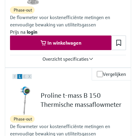
CIP able to 130°C / 266°F
Phase-out
Max. process pressure
De flowmeter voor kostenefficiënte metingen en
100 bar (1.740 psi)
eenvoudige bewaking van utiliteitsgassen
Prijs na
login
In winkelwagen
Overzicht specificaties
Max. meetfout
Vergelijken
F
L
E
X
3 % o.r.
4 % o.r.
5 % o.f.s.
Proline t-mass B 150
(depending on chosen option of ordering feature "Calibration
flow")
Thermische massaflowmeter
Measuring range
0.5 to 910 kg/h (1.1 to 2002 lb/h)
Phase-out
0.5 to 1365 kg/h (1.1 to 3003 lb/h)
De flowmeter voor kostenefficiënte metingen en
(for air, depending on chosen option of ordering feature
"Calibration flow")
eenvoudige bewaking van utiliteitsgassen