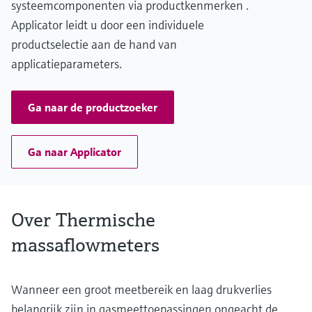
systeemcomponenten via productkenmerken .
‐ Tri‐Clamp; DN40 DIN 11851, DN50 DIN 11851; DN40 DIN
11864‐1A, DN50 DIN 11864‐1A: 1.4404 (316L)
Applicator leidt u door een individuele
productselectie aan de hand van
applicatieparameters.
Ga naar de productzoeker
Ga naar Applicator
Over Thermische
massaflowmeters
Wanneer een groot meetbereik en laag drukverlies
belangrijk zijn in gasmeettoepassingen ongeacht de