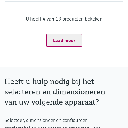
Application Task
Data acquisition
Data management
U heeft 4 van 13 producten bekeken
Process monitoring & visualization
Interfaces
OPC classic
OPC UA
Laad meer
Modbus
Terminalvision NXS85
Heeft u hulp nodig bij het
selecteren en dimensioneren
van uw volgende apparaat?
Selecteer, dimensioneer en configureer