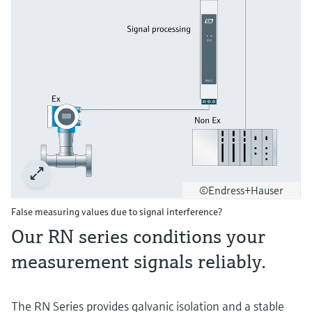
Level measurement with pressure
Device Viewer
besluitvormingsniveau
Memosens technology
Find product-specific information and
Alles winkelen
documentation
Alles winkelen
Spare parts finder
Find spare parts by product root, order code,
or serial number
©Endress+Hauser
False measuring values due to signal interference?
Our RN series conditions your
measurement signals reliably.
The RN Series provides galvanic isolation and a stable