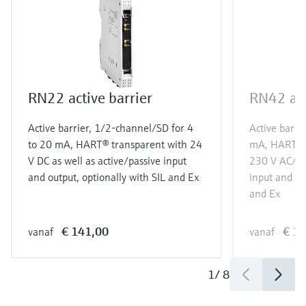
RN22 active barrier
RN42 act
Active barrier, 1/2-channel/SD for 4
Active barri
to 20 mA, HART® transparent with 24
mA, HART® t
V DC as well as active/passive input
230 V AC/DC 
and output, optionally with SIL and Ex
input and ou
and Ex
€ 141,00
€ 1
vanaf
vanaf
1
/
8