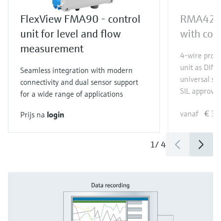
FlexView FMA90 - control
RMA42 pr
unit for level and flow
with cont
measurement
4-wire proce
unit as DIN r
Seamless integration with modern
universal se
connectivity and dual sensor support
SIL approval
for a wide range of applications
€ 3
vanaf
Prijs na
login
1
/
4