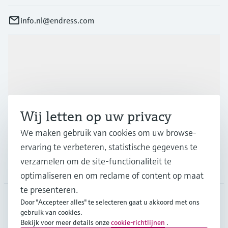
info.nl@endress.com
Producten en Services
Industrieën
Wij letten op uw privacy
Support
We maken gebruik van cookies om uw browse-
ervaring te verbeteren, statistische gegevens te
verzamelen om de site-functionaliteit te
Bedrijf
optimaliseren en om reclame of content op maat
te presenteren.
Door "Accepteer alles" te selecteren gaat u akkoord met ons
gebruik van cookies.
NLD
•
Nederlands
Bekijk voor meer details onze
cookie-richtlijnen
.