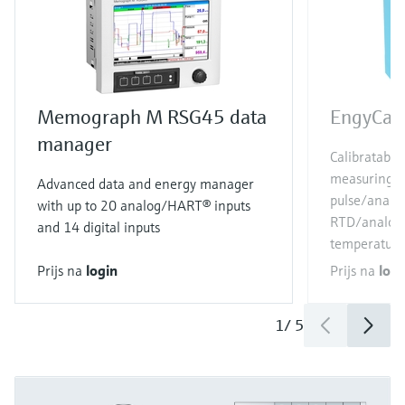
Memograph M RSG45 data
EngyCal
manager
Calibratable
measuring p
Advanced data and energy manager
pulse/analog
with up to 20 analog/HART® inputs
RTD/analog 
and 14 digital inputs
temperature
Prijs na
login
Prijs na
logi
1
/
5