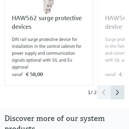
HAW562 surge protective
HAW569 
devices
device
DIN rail surge protective device for
Surge protect
installation in the control cabinet for
in the field
power supply and communication
and communi
signals optional with SIL and Ex
with SIL and
approval
€ 58,00
€ 1
vanaf
vanaf
1
/
2
Discover more of our system
products