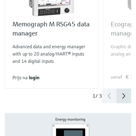
Memograph M RSG45 data
Ecograp
manager
manager
Advanced data and energy manager
Graphic dat
with up to 20 analog/HART® inputs
analog and 6
and 14 digital inputs
€ 1.
vanaf
Prijs na
login
1
/
3