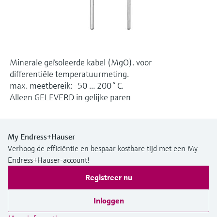
Level measurement with pressure
Device Viewer
besluitvormingsniveau
Memosens technology
Find product-specific information and
Alles winkelen
documentation
Alles winkelen
Spare parts finder
Minerale geïsoleerde kabel (MgO). voor
Find spare parts by product root, order code,
differentiële temperatuurmeting.
or serial number
max. meetbereik: -50 ... 200 ° C.
Alleen GELEVERD in gelijke paren
My Endress+Hauser
Verhoog de efficiëntie en bespaar kostbare tijd met een My
Endress+Hauser-account!
Registreer nu
Inloggen