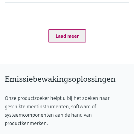
Measured variables
Hg
Ambient temperature range
MERCEM300Z: –20 °C ... +50 °C
MERCEM300Z Indoor: +5 °C ... +35 °C
Laad meer
Process temperature
≤ +1,300 °C
Emissiebewakingsoplossingen
Onze productzoeker helpt u bij het zoeken naar
geschikte meetinstrumenten, software of
systeemcomponenten aan de hand van
productkenmerken.