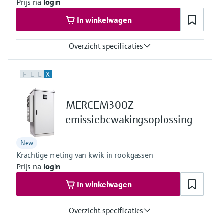
Prijs na
login
In winkelwagen
Overzicht specificaties
Measured variables
F
L
E
X
CH4, CO, CO2, Corg, HCl, HF, H2O, NH3, NO, NO2, N2O, O2, SO2,
NOx, C3H8, C2H6
Ambient temperature range
MERCEM300Z
+5 °C ... +35 °C
With cooling device:+5 °C ... +50 °C
emissiebewakingsoplossing
Process temperature
≤ +1,300 °C
New
Krachtige meting van kwik in rookgassen
Prijs na
login
In winkelwagen
Overzicht specificaties