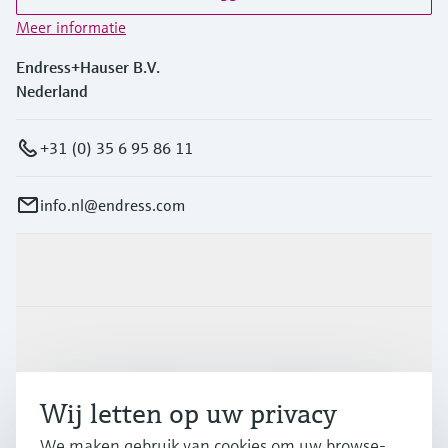
Level measurement with pressure
Device Viewer
besluitvormingsniveau
Meer informatie
Memosens technology
Find product-specific information and
Alles winkelen
documentation
Endress+Hauser B.V.
Alles winkelen
Nederland
Spare parts finder
Find spare parts by product root, order code,
+31 (0) 35 6 95 86 11
or serial number
info.nl@endress.com
Producten en Services
Industrieën
Wij letten op uw privacy
Support
We maken gebruik van cookies om uw browse-