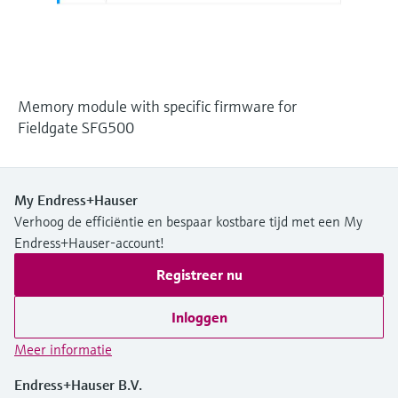
Level measurement with pressure
Device Viewer
besluitvormingsniveau
Memosens technology
Find product-specific information and
Alles winkelen
documentation
Alles winkelen
Spare parts finder
Memory module with specific firmware for
Find spare parts by product root, order code,
Fieldgate SFG500
or serial number
My Endress+Hauser
Verhoog de efficiëntie en bespaar kostbare tijd met een My
Endress+Hauser-account!
Registreer nu
Inloggen
Meer informatie
Endress+Hauser B.V.