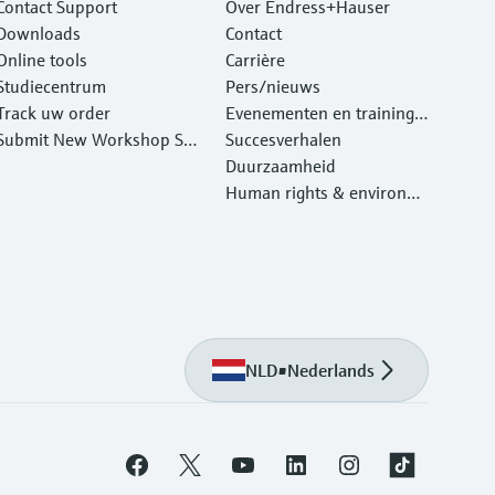
Contact Support
Over Endress+Hauser
Downloads
Contact
Online tools
Carrière
Studiecentrum
Pers/nieuws
Track uw order
Evenementen en traininge
Submit New Workshop Ser
n
Succesverhalen
vice Return
Duurzaamheid
Human rights & environm
ental protection
NLD
•
Nederlands