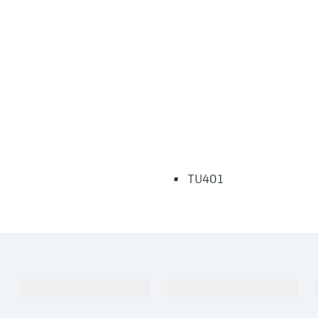
TU401
Producten en Services
Industrieën