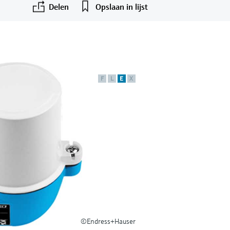
Delen
Opslaan in lijst
F
L
E
X
©Endress+Hauser