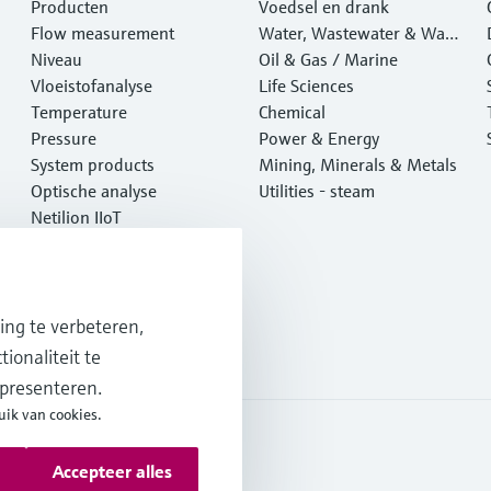
Producten
Voedsel en drank
Flow measurement
Water, Wastewater & Wast
Niveau
e
Oil & Gas / Marine
Vloeistofanalyse
Life Sciences
Temperature
Chemical
Pressure
Power & Energy
System products
Mining, Minerals & Metals
Optische analyse
Utilities - steam
Netilion IIoT
Software
Aanbevolen producten
Online tools
Services
ng te verbeteren,
ionaliteit te
 presenteren.
uik van cookies.
Accepteer alles
everingsvoorwaarden