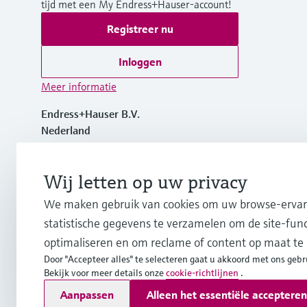
tijd met een My Endress+Hauser-account!
Registreer nu
Inloggen
Meer informatie
Endress+Hauser B.V.
Nederland
+31 (0) 35 6 95 86 11
Wij letten op uw privacy
We maken gebruik van cookies om uw browse-ervari
info.nl@endress.com
statistische gegevens te verzamelen om de site-funct
optimaliseren en om reclame of content op maat te
Door "Accepteer alles" te selecteren gaat u akkoord met ons gebr
Bekijk voor meer details onze
cookie-richtlijnen
.
Copyright © Endress+Hauser Group Services AG
Aanpassen
Alleen het essentiële accepteren
Imprint
Gebruiksvoorwaarden
Data Protection
Algemene L