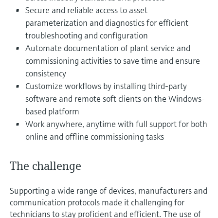
Level measurement with pressure
Device Viewer
Secure and reliable access to asset
besluitvormingsniveau
Memosens technology
Find product-specific information and
parameterization and diagnostics for efficient
Alles winkelen
documentation
troubleshooting and configuration
Alles winkelen
Automate documentation of plant service and
Spare parts finder
commissioning activities to save time and ensure
Find spare parts by product root, order code,
consistency
or serial number
Customize workflows by installing third-party
software and remote soft clients on the Windows-
based platform
Work anywhere, anytime with full support for both
online and offline commissioning tasks
The challenge
Supporting a wide range of devices, manufacturers and
communication protocols made it challenging for
technicians to stay proficient and efficient. The use of