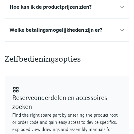
Level measurement with pressure
Device Viewer
Hoe kan ik de productprijzen zien?
besluitvormingsniveau
Memosens technology
Find product-specific information and
Alles winkelen
documentation
Alles winkelen
Welke betalingsmogelijkheden zijn er?
Spare parts finder
Find spare parts by product root, order code,
or serial number
Zelfbedieningsopties
Reserveonderdelen en accessoires
zoeken
Find the right spare part by entering the product root
or order code and gain easy access to device specifics,
exploded view drawings and assembly manuals for