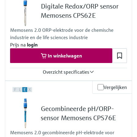
0 to 80 °C (32 to 170 °F)
Digitale Redox/ORP sensor
Process pressure
1 to 10 bar abs at 80 °C
Memosens CPS62E
(15 to 145 psi abs at 176 °F)
Memosens 2.0 ORP-elektrode voor de chemische
industrie en de life sciences industrie
Prijs na
login
In winkelwagen
Overzicht specificaties
Measuring range
Vergelijken
F
L
E
X
–1 500 to 1 500 mV
Process temperature
0 to 100 °C (32 to 212 °F)
Gecombineerde pH/ORP-
0 to 140 °C (32 to 284 °F) (140 °C (284 °F) or sterilization only)
Process pressure
sensor Memosens CPS76E
0.8 to 14 bar (11.6 to 203.1 psi) absolute
Memosens 2.0 gecombineerde pH-elektrode voor