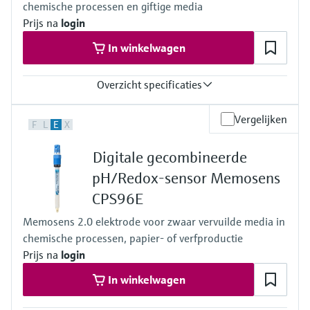
chemische processen en giftige media
Prijs na
login
In winkelwagen
Overzicht specificaties
Measuring range
Vergelijken
F
L
E
X
ORP: –1 500 to 1 500 mV
Application B
Digitale gecombineerde
• pH: 0 to 14
Application H
pH/Redox-sensor Memosens
• pH: 0 to 12
CPS96E
Process temperature
Application B and H:
Memosens 2.0 elektrode voor zwaar vervuilde media in
0 to 140 ° C (32 to 284 ° F)
chemische processen, papier- of verfproductie
Version TB:
0 to 140 ° C (32 to 284 ° F)
Prijs na
login
Version TU, TP (pressurized reference):
In winkelwagen
0 to 140 ° C (32 to 284 ° F) (140 ° C (284 ° F) for a limited period
(e.g. 20 min))
maximum 100 ° C (212 ° F) in continuous operation due to