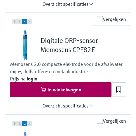
Overzicht specificaties
Process temperature
Vergelijken
F
L
E
X
0 to 80°C
(32 to 176°F)
Process pressure
Digitale ORP-sensor
max. 6 bar at 20°C
(87 psi at 68°F)
Memosens CPF82E
Memosens 2.0 compacte elektrode voor de afvalwater-,
mijn-, delfstoffen- en metaalindustrie
Prijs na
login
In winkelwagen
Overzicht specificaties
Measuring range
Vergelijken
F
L
E
X
-1500mV to +1500mV
Process temperature