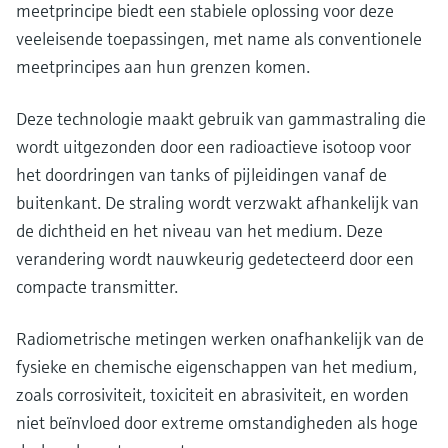
Level measurement with pressure
meetprincipe biedt een stabiele oplossing voor deze
Device Viewer
besluitvormingsniveau
Memosens technology
veeleisende toepassingen, met name als conventionele
Find product-specific information and
Alles winkelen
documentation
meetprincipes aan hun grenzen komen.
Alles winkelen
Spare parts finder
Deze technologie maakt gebruik van gammastraling die
Find spare parts by product root, order code,
wordt uitgezonden door een radioactieve isotoop voor
or serial number
het doordringen van tanks of pijleidingen vanaf de
buitenkant. De straling wordt verzwakt afhankelijk van
de dichtheid en het niveau van het medium. Deze
verandering wordt nauwkeurig gedetecteerd door een
compacte transmitter.
Radiometrische metingen werken onafhankelijk van de
fysieke en chemische eigenschappen van het medium,
zoals corrosiviteit, toxiciteit en abrasiviteit, en worden
niet beïnvloed door extreme omstandigheden als hoge