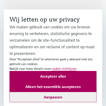
Industrieën
Wij letten op uw privacy
Support
We maken gebruik van cookies om uw browse-
ervaring te verbeteren, statistische gegevens te
Bedrijf
verzamelen om de site-functionaliteit te
optimaliseren en om reclame of content op maat
te presenteren.
Door "Accepteer alles" te selecteren gaat u akkoord met ons
NLD
•
Nederlands
gebruik van cookies.
Bekijk voor meer details onze
cookie-richtlijnen
.
Accepteer alles
Copyright © Endress+Hauser Group Services AG
Imprint
Gebruiksvoorwaarden
Data Protection
Alleen het essentiële accepteren
Algemene Leveringsvoorwaarden
Aanpassen