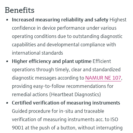
Level measurement with pressure
Device Viewer
besluitvormingsniveau
Benefits
Memosens technology
Find product-specific information and
Alles winkelen
documentation
Increased measuring reliability and safety
Highest
Alles winkelen
confidence in device performance under various
Spare parts finder
operating conditions due to outstanding diagnostic
Find spare parts by product root, order code,
capabilities and developmental compliance with
or serial number
international standards
Higher efficiency and plant uptime
Efficient
operations through timely, clear and standardized
diagnostic messages according to
NAMUR NE 107
,
providing easy-to-follow recommendations for
remedial actions (Heartbeat Diagnostics)
Certified verification of measuring instruments
Guided procedure for in-situ and traceable
verification of measuring instruments acc. to ISO
9001 at the push of a button, without interrupting