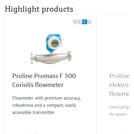
Highlight products
F
L
E
X
Proline Promass F 300
Proline
Coriolis flowmeter
elektrom
flowmet
Flowmeter with premium accuracy,
robustness and a compact, easily
Veelzijdige
accessible transmitter
de water- en