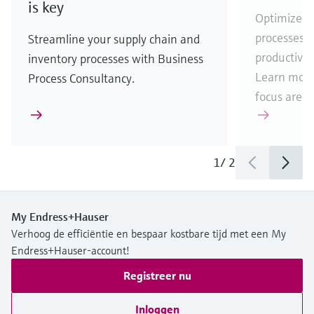
is key
Optimize y
processes 
Streamline your supply chain and
productivi
inventory processes with Business
Learn more
Process Consultancy.
focus areas
1
/
2
My Endress+Hauser
Verhoog de efficiëntie en bespaar kostbare tijd met een My
Endress+Hauser-account!
Registreer nu
Inloggen