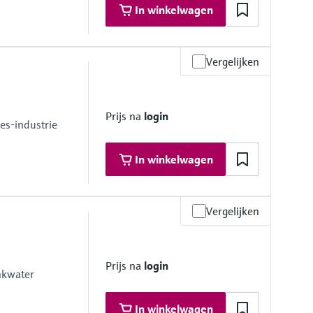
In winkelwagen
Vergelijken
 at 68 °F) absolute
at 248 °F) absolute
Prijs na
login
es-industrie
In winkelwagen
Vergelijken
 at 68 °F)
i at 248 °F)
Prijs na
login
nkwater
In winkelwagen