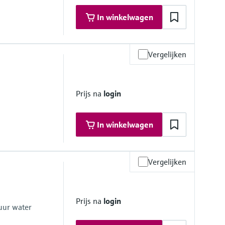
In winkelwagen
Vergelijken
Prijs na
login
In winkelwagen
Vergelijken
(188.5 psi up to 122 °F)
(112 psi at 230 °F)
for max. 60 minutes
Prijs na
login
ax. 60 minutes)
uur water