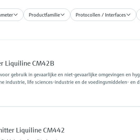
ameter
Productfamilie
Protocollen / Interfaces
er Liquiline CM42B
oor gebruik in gevaarlijke en niet-gevaarlijke omgevingen en hyg
e industrie, life sciences-industrie en de voedingsmiddelen- en 
Ingress protection
osens and analog (pH, ORP, conductivity)
Field housing:
IP66/67 (IEC 60529)
itter Liquiline CM442
ditional second output possible; HART communication,
NEMA 4X (UL 50E)
DIN-rail housing: IP20