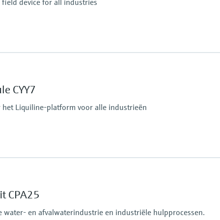
ield device for all industries
Ingress protection
IP66 / IP67
ule CYY7
tputs
het Liquiline-platform voor alle industrieën
Ingress protection
tform:
depending on Liquiline
it CPA25
 water- en afvalwaterindustrie en industriële hulpprocessen.