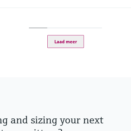
Ingress protection
Transmitter: IP20
Optional Display: IP66
Laad meer
tputs
P, Modbus RS485,
ng and sizing your next