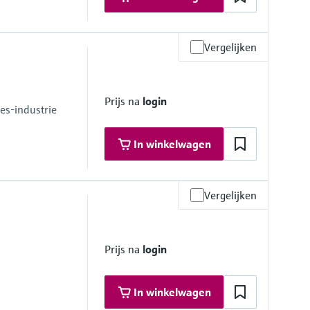
Vergelijken
Prijs na
login
es-industrie
In winkelwagen
Vergelijken
 psi at 68 °F)
1 psi at 248 °F)
Prijs na
login
In winkelwagen