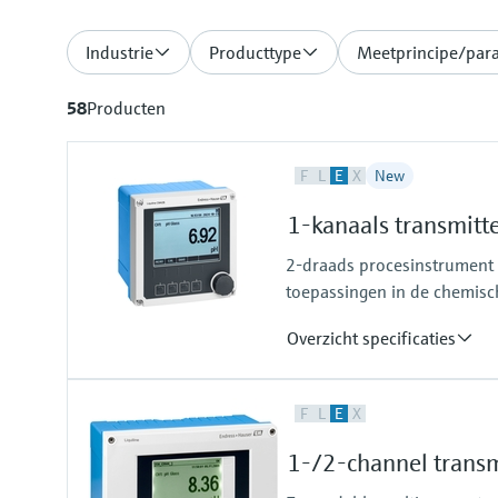
Industrie
Producttype
Meetprincipe/par
58
Producten
F
L
E
X
New
1-kanaals transmitt
2-draads procesinstrument v
toepassingen in de chemisch
Overzicht specificaties
Input
F
L
E
X
One channel transmitter for Mem
Output / communication
1-/2-channel transm
4 to 20 mA, HART (optional), ad
also later activatable