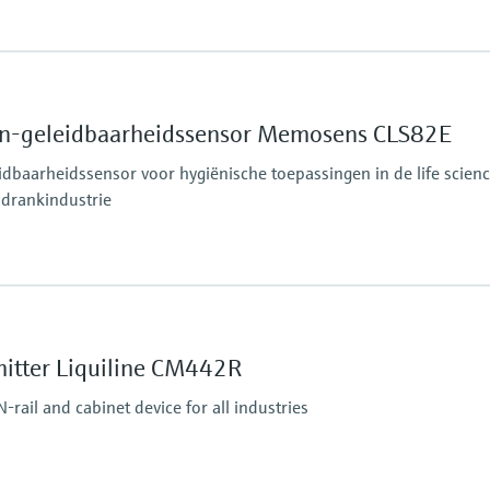
Process pressure
17 bar abs at 20 °C
(246 psi at 68 °F)
den-geleidbaarheidssensor Memosens CLS82E
baarheidssensor voor hygiënische toepassingen in de life scienc
drankindustrie
Process pressure
17 bar abs at 20 °C (247
9 bar abs at 120 °C (13
mitter Liquiline CM442R
ar for max. 45 min
rail and cabinet device for all industries
45 min)