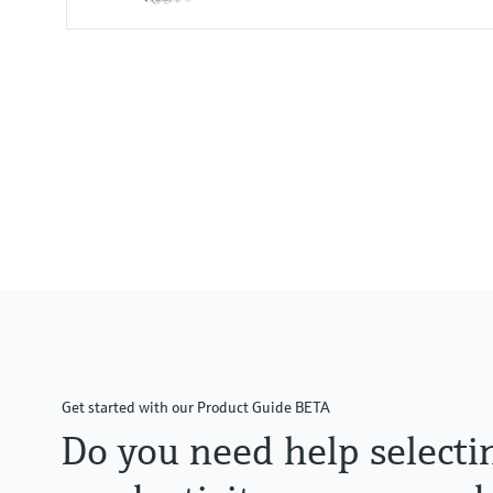
Input
1 to 2x Memosens digital input
2x 0/4 to 20mA Input optional
2x Digital input optional
Output / communication
2 to 8x 0/4 to 20 mA current ou
Alarmrelay, 2x relay, ProfibusD
Modbus TCP, Ethernet
Get started with our Product Guide BETA
Do you need help selecti