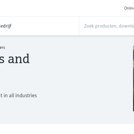
Onlin
edrijf
ers
s and
in all industries