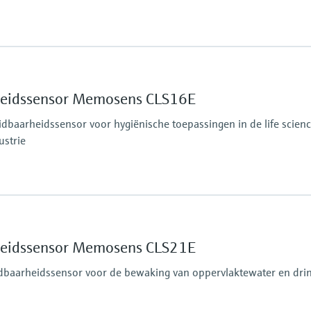
Process pressure
13 bar at 20 °C (188 psi
2 bar at 120 °C (14 psi 
rheidssensor Memosens CLS16E
baarheidssensor voor hygiënische toepassingen in de life scienc
ustrie
F) for 30 minutes
Process pressure
13 bar at 20 °C (188 psi
9 bar at 120 °C (130 ps
rheidssensor Memosens CLS21E
 5 bar
dbaarheidssensor voor de bewaking van oppervlaktewater en dri