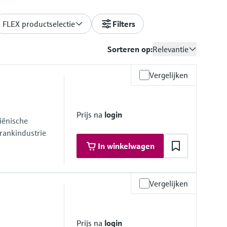
FLEX productselectie
Filters
Sorteren op:
Relevantie
Vergelijken
Prijs na
login
iënische
drankindustrie
In winkelwagen
Vergelijken
Prijs na
login