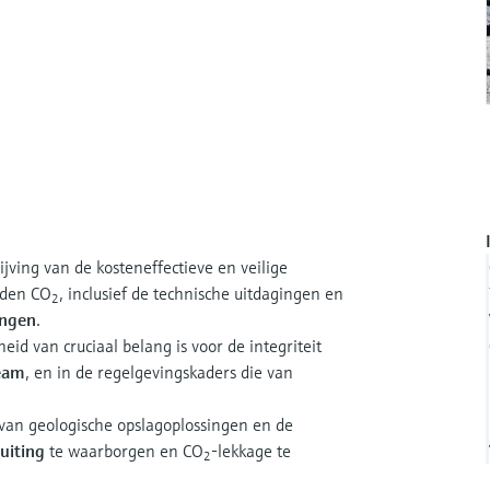
jving van de kosteneffectieve en veilige
eden CO
, inclusief de technische uitdagingen en
2
ingen
.
heid van cruciaal belang is voor de integriteit
ream
, en in de regelgevingskaders die van
van geologische opslagoplossingen en de
uiting
te waarborgen en CO
-lekkage te
2