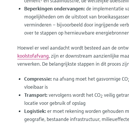
cement- en staalindustrie, de wettelijke doelstell
Beperkingen ondervangen:
de implementatie v
mogelijkheden om de uitstoot van broeikasgasse
verminderen – bijvoorbeeld door ingrijpende verbe
over te stappen op hernieuwbare energiebronne
Hoewel er veel aandacht wordt besteed aan de ontwi
koolstofafvang
, zijn er downstream aanzienlijke m
verwerken. De belangrijkste stappen in dit proces zijn
Compressie:
na afvang moet het gasvormige CO
vloeibaar is
Transport:
vervolgens wordt het CO
veilig getr
2
locatie voor gebruik of opslag
Logistiek:
er moet rekening worden gehouden met
geografie, bestaande infrastructuur, milieueffect