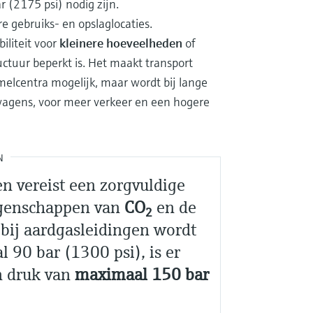
(2175 psi) nodig zijn.
e gebruiks- en opslaglocaties.
biliteit voor
kleinere hoeveelheden
of
uctuur beperkt is. Het maakt transport
amelcentra mogelijk, maar wordt bij lange
twagens, voor meer verkeer en een hogere
N
n vereist een zorgvuldige
igenschappen van
CO
en de
2
r bij aardgasleidingen wordt
90 bar (1300 psi), is er
en druk van
maximaal 150 bar