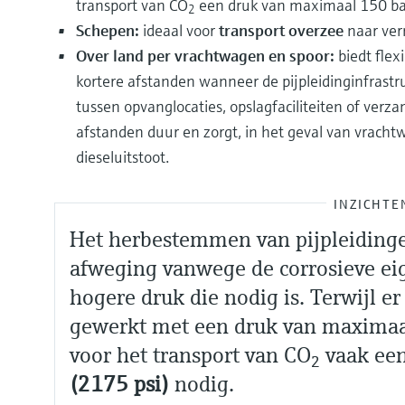
transport van CO
een druk van maximaal 150 bar 
2
Schepen:
ideaal voor
transport overzee
naar verr
Over land per vrachtwagen en spoor:
biedt flexi
kortere afstanden wanneer de pijpleidinginfrastr
tussen opvanglocaties, opslagfaciliteiten of verz
afstanden duur en zorgt, in het geval van vrach
dieseluitstoot.
INZICHTE
Het herbestemmen van pijpleidinge
afweging vanwege de corrosieve e
hogere druk die nodig is. Terwijl e
gewerkt met een druk van maximaal 
voor het transport van CO
​ vaak e
2
(2175 psi)
nodig.