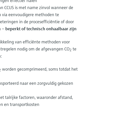
ingen effectief halen
an CCUS is met name zinvol wanneer de
n via eenvoudigere methoden te
teringen in de procesefficiëntie of door
n –
beperkt of technisch onhaalbaar zijn
kkeling van efficiënte methoden voor
aatregelen nodig om de afgevangen CO
te
2
:
worden gecomprimeerd, soms totdat het
2
ansporteerd naar een zorgvuldig gekozen
 talrijke factoren, waaronder afstand,
en en transportkosten