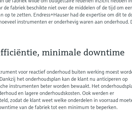
 de fabriek wilde om budgettaire redenen inzicht hebben in
de fabriek beschikte niet over de middelen of de tijd om ee
n op te zetten. Endress+Hauser had de expertise om dit te d
 hoeveel instrumenten er onderhevig waren aan onderhoud. D
efficiëntie, minimale downtime
rument voor reactief onderhoud buiten werking moest wor
 Dankzij het onderhoudsplan kan de klant nu anticiperen op
sche instrumenten beter worden bewaakt. Het onderhoudspl
nderhoud en lagere onderhoudskosten. Ook werden er
esteld, zodat de klant weet welke onderdelen in voorraad moe
wntime van de fabriek tot een minimum te beperken.