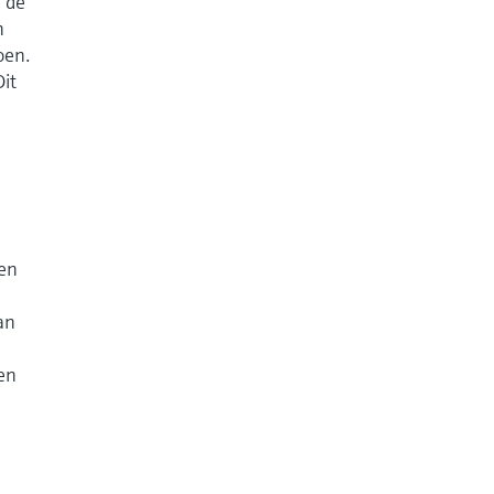
 de
n
oen.
it
den
an
ten