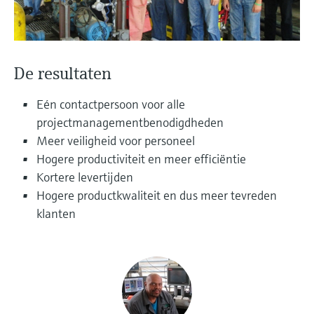
Level measurement with pressure
Device Viewer
besluitvormingsniveau
Memosens technology
Find product-specific information and
Alles winkelen
documentation
Alles winkelen
De resultaten
Spare parts finder
Find spare parts by product root, order code,
Eén contactpersoon voor alle
or serial number
projectmanagementbenodigdheden
Meer veiligheid voor personeel
Hogere productiviteit en meer efficiëntie
Kortere levertijden
Hogere productkwaliteit en dus meer tevreden
klanten