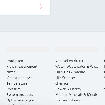
Producten en Services
Industrieën
Producten
Voedsel en drank
Flow measurement
Water, Wastewater & Wast
Niveau
e
Oil & Gas / Marine
Vloeistofanalyse
Life Sciences
Temperature
Chemical
Pressure
Power & Energy
System products
Mining, Minerals & Metals
Optische analyse
Utilities - steam