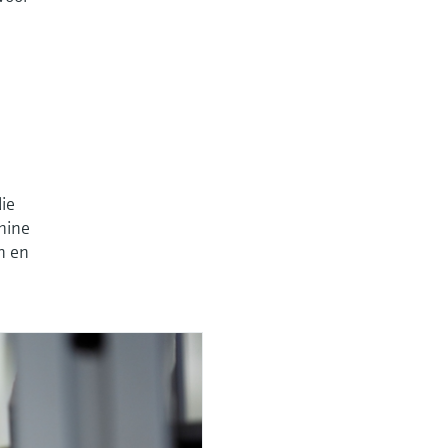
die
hine
n en