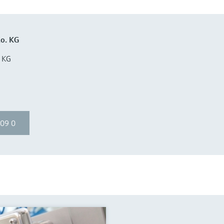
o. KG
 KG
09 0