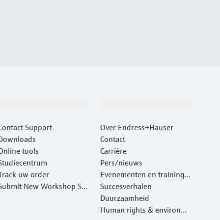
Support
Bedrijf
Contact Support
Over Endress+Hauser
Downloads
Contact
Online tools
Carrière
Studiecentrum
Pers/nieuws
Track uw order
Evenementen en traininge
Submit New Workshop Ser
n
Succesverhalen
vice Return
Duurzaamheid
Human rights & environm