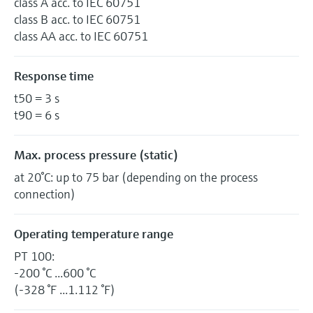
class A acc. to IEC 60751
class B acc. to IEC 60751
class AA acc. to IEC 60751
Response time
t50 = 3 s
t90 = 6 s
Max. process pressure (static)
at 20°C: up to 75 bar (depending on the process
connection)
Operating temperature range
PT 100:
-200 °C ...600 °C
(-328 °F ...1.112 °F)