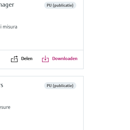
nager
PU (publicatie)
di misura
Delen
Downloaden
rs
PU (publicatie)
esure