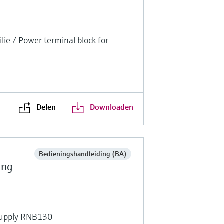
ie / Power terminal block for
s
Delen
Downloaden
Bedieningshandleiding (BA)
ung
supply RNB130