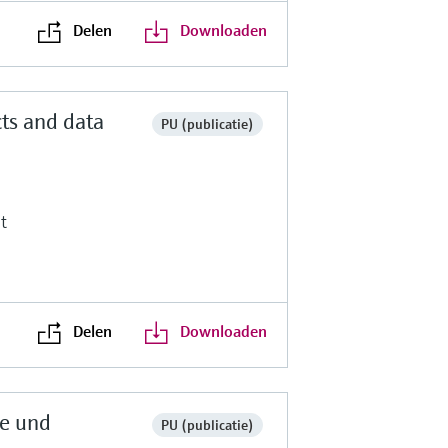
Delen
Downloaden
ts and data
PU (publicatie)
t
Delen
Downloaden
te und
PU (publicatie)