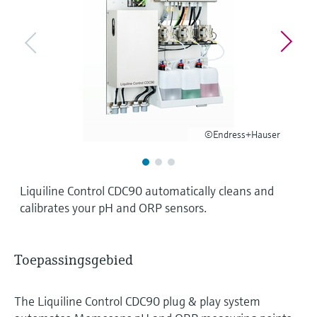
Level measurement with pressure
Device Viewer
besluitvormingsniveau
Memosens technology
Find product-specific information and
Alles winkelen
documentation
Alles winkelen
Spare parts finder
Find spare parts by product root, order code,
or serial number
©Endress+Hauser
Liquiline Control CDC90 automatically cleans and
calibrates your pH and ORP sensors.
Toepassingsgebied
The Liquiline Control CDC90 plug & play system