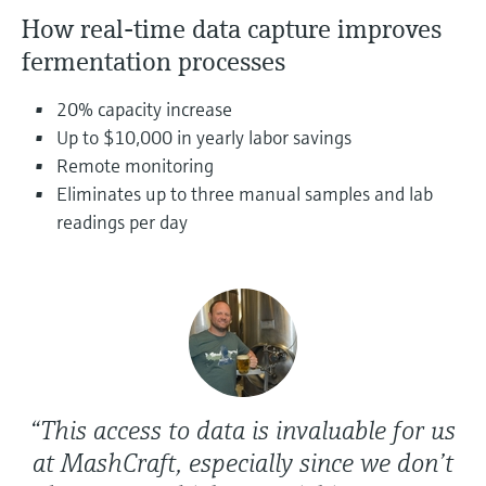
Level measurement with pressure
Device Viewer
How real-time data capture improves
besluitvormingsniveau
Memosens technology
Find product-specific information and
fermentation processes
Alles winkelen
documentation
Alles winkelen
20% capacity increase
Spare parts finder
Up to $10,000 in yearly labor savings
Find spare parts by product root, order code,
Remote monitoring
or serial number
Eliminates up to three manual samples and lab
readings per day
“This access to data is invaluable for us
at MashCraft, especially since we don’t